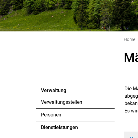
Home
M
Die M
Verwaltung
Zu
abgeg
Verwaltungsstellen
bekan
Es wi
Personen
Dienstleistungen
(ausgewählt)