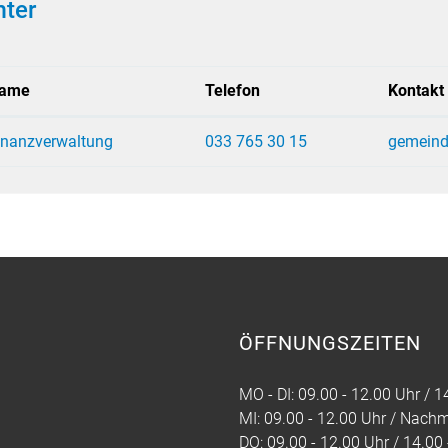
ter
ame
Telefon
Kontakt
inanzverwaltung
033 765 30 15
gemeind
ÖFFNUNGSZEITEN
MO - DI: 09.00 - 12.00 Uhr / 1
MI: 09.00 - 12.00 Uhr / Nach
DO: 09.00 - 12.00 Uhr / 14.00