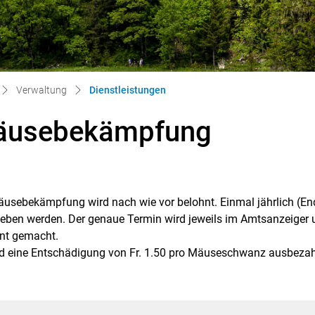
(ausgewählt)
Verwaltung
Dienstleistungen
äusebekämpfung
äusebekämpfung wird nach wie vor belohnt. Einmal jährlich 
gehörige Objekte
eben werden. Der genaue Termin wird jeweils im Amtsanzeiger u
nt gemacht.
rd eine Entschädigung von Fr. 1.50 pro Mäuseschwanz ausbezah