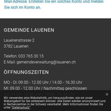
Mail-Adresse. Erstellen Sie ein solches Konto und melden
Sie sich im Konto an.
GEMEINDE LAUENEN
Lauenenstrasse 2
3782 Lauenen
Telefon:
033 765 30 15
E-Mail:
gemeindeverwaltung@lauenen.ch
ÖFFNUNGSZEITEN
MO - DI: 09.00 - 12.00 Uhr / 14.00 - 16.30 Uhr
MI: 09.00 - 12.00 Uhr / Nachmittag geschlossen
×
DO: 09.00 - 12.00 Uhr / 14.00 - 16.30 Uhr
Webstatistik
Wir verwenden eine Webstatistik, um herauszufinden, wie wir unser
FR: 09.00 - 12.00 Uhr / Nachmittag geschlossen
Webangebot für Sie verbessern können. Alle Daten werden anonymisiert und
in Rechenzentren in der Schweiz verarbeitet. Mehr Informationen finden Sie
unter
“Datenschutz“
.