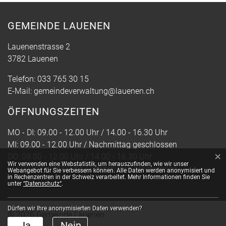
GEMEINDE LAUENEN
Lauenenstrasse 2
3782 Lauenen
Telefon:
033 765 30 15
E-Mail:
gemeindeverwaltung@lauenen.ch
ÖFFNUNGSZEITEN
MO - DI: 09.00 - 12.00 Uhr / 14.00 - 16.30 Uhr
MI: 09.00 - 12.00 Uhr / Nachmittag geschlossen
×
DO: 09.00 - 12.00 Uhr / 14.00 - 16.30 Uhr
Webstatistik
Wir verwenden eine Webstatistik, um herauszufinden, wie wir unser
FR: 09.00 - 12.00 Uhr / Nachmittag geschlossen
Webangebot für Sie verbessern können. Alle Daten werden anonymisiert und
in Rechenzentren in der Schweiz verarbeitet. Mehr Informationen finden Sie
unter
“Datenschutz“
.
Dürfen wir Ihre anonymisierten Daten verwenden?
© 2026 Gemeinde Lauenen
Toolbar
Ja
Nein