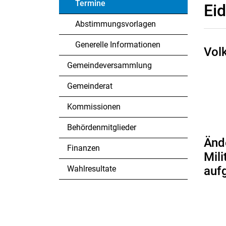
Termine
Ei
(ausgewählt)
Abstimmungsvorlagen
Generelle Informationen
Vol
Gemeindeversammlung
Gemeinderat
Kommissionen
Behördenmitglieder
Änd
Finanzen
Mili
Wahlresultate
aufg