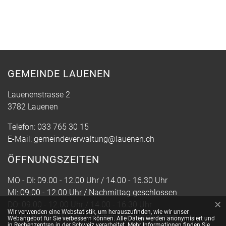
GEMEINDE LAUENEN
Lauenenstrasse 2
3782 Lauenen
Telefon:
033 765 30 15
E-Mail:
gemeindeverwaltung@lauenen.ch
ÖFFNUNGSZEITEN
MO - DI: 09.00 - 12.00 Uhr / 14.00 - 16.30 Uhr
MI: 09.00 - 12.00 Uhr / Nachmittag geschlossen
×
DO: 09.00 - 12.00 Uhr / 14.00 - 16.30 Uhr
Webstatistik
Wir verwenden eine Webstatistik, um herauszufinden, wie wir unser
FR: 09.00 - 12.00 Uhr / Nachmittag geschlossen
Webangebot für Sie verbessern können. Alle Daten werden anonymisiert und
in Rechenzentren in der Schweiz verarbeitet. Mehr Informationen finden Sie