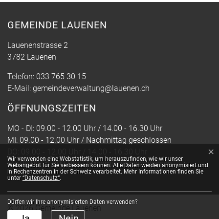
GEMEINDE LAUENEN
Lauenenstrasse 2
3782 Lauenen
Telefon:
033 765 30 15
E-Mail:
gemeindeverwaltung@lauenen.ch
ÖFFNUNGSZEITEN
MO - DI: 09.00 - 12.00 Uhr / 14.00 - 16.30 Uhr
MI: 09.00 - 12.00 Uhr / Nachmittag geschlossen
×
DO: 09.00 - 12.00 Uhr / 14.00 - 16.30 Uhr
Webstatistik
Wir verwenden eine Webstatistik, um herauszufinden, wie wir unser
FR: 09.00 - 12.00 Uhr / Nachmittag geschlossen
Webangebot für Sie verbessern können. Alle Daten werden anonymisiert und
in Rechenzentren in der Schweiz verarbeitet. Mehr Informationen finden Sie
unter
“Datenschutz“
.
Dürfen wir Ihre anonymisierten Daten verwenden?
© 2026 Gemeinde Lauenen
Toolbar
Ja
Nein