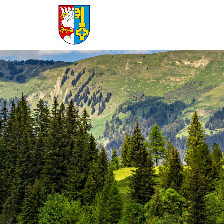
Lauenen
zur Startseite
Direkt zur Hauptnavigation
Direkt zum Inhalt
Direkt zur Suche
Direkt zum Stichwortverzeichnis