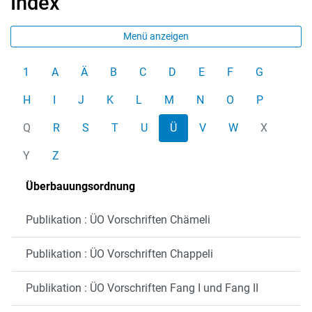
Index
Menü anzeigen
1
A
Ä
B
C
D
E
F
G
H
I
J
K
L
M
N
O
P
Q
R
S
T
U
Ü
V
W
X
Y
Z
Überbauungsordnung
Publikation : ÜO Vorschriften Chämeli
Publikation : ÜO Vorschriften Chappeli
Publikation : ÜO Vorschriften Fang I und Fang II