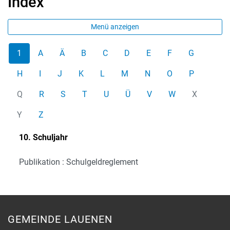
Index
Menü anzeigen
1
A
Ä
B
C
D
E
F
G
H
I
J
K
L
M
N
O
P
Q
R
S
T
U
Ü
V
W
X
Y
Z
10. Schuljahr
Publikation : Schulgeldreglement
GEMEINDE LAUENEN