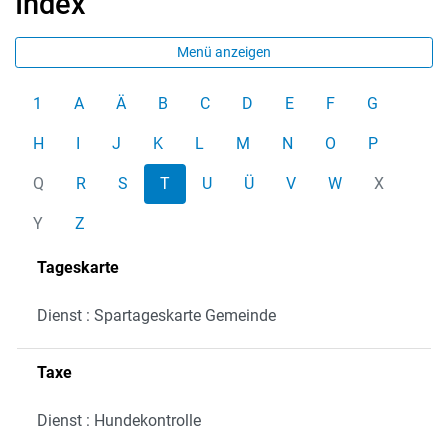
Index
Menü anzeigen
1
A
Ä
B
C
D
E
F
G
H
I
J
K
L
M
N
O
P
Q
R
S
T
U
Ü
V
W
X
Y
Z
Tageskarte
Dienst : Spartageskarte Gemeinde
Taxe
Dienst : Hundekontrolle