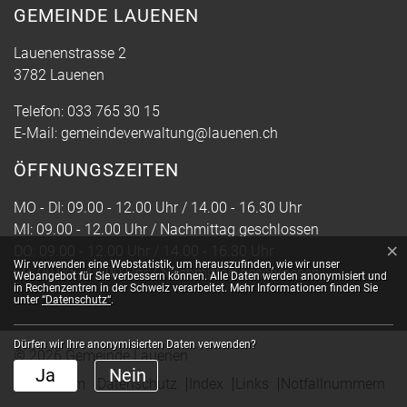
GEMEINDE LAUENEN
Lauenenstrasse 2
3782 Lauenen
Telefon:
033 765 30 15
E-Mail:
gemeindeverwaltung@lauenen.ch
ÖFFNUNGSZEITEN
MO - DI: 09.00 - 12.00 Uhr / 14.00 - 16.30 Uhr
MI: 09.00 - 12.00 Uhr / Nachmittag geschlossen
×
DO: 09.00 - 12.00 Uhr / 14.00 - 16.30 Uhr
Webstatistik
Wir verwenden eine Webstatistik, um herauszufinden, wie wir unser
FR: 09.00 - 12.00 Uhr / Nachmittag geschlossen
Webangebot für Sie verbessern können. Alle Daten werden anonymisiert und
in Rechenzentren in der Schweiz verarbeitet. Mehr Informationen finden Sie
unter
“Datenschutz“
.
Dürfen wir Ihre anonymisierten Daten verwenden?
© 2026 Gemeinde Lauenen
Toolbar
Ja
Nein
(ausgewählt)
Impressum
Datenschutz
Index
Links
Notfallnummern